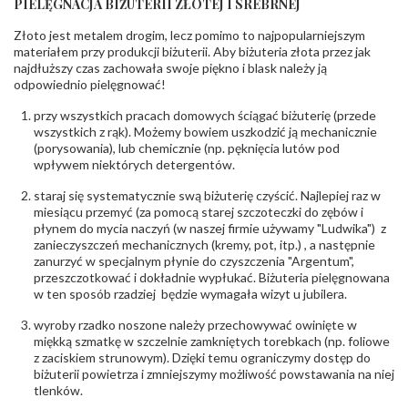
PIELĘGNACJA BIŻUTERII ZŁOTEJ I SREBRNEJ
Liczba
14 szt.
diamentów
Złoto jest metalem drogim, lecz pomimo to najpopularniejszym
(łącznie)
:
materiałem przy produkcji biżuterii. Aby biżuteria złota przez jak
Masa
0.056 ct
najdłuższy czas zachowała swoje piękno i blask należy ją
diamentów
odpowiednio pielęgnować!
(łącznie)
:
Barwa
:
F
przy wszystkich pracach domowych ściągać biżuterię (przede
Czystość
:
VS
wszystkich z rąk). Możemy bowiem uszkodzić ją mechanicznie
(porysowania), lub chemicznie (np. pęknięcia lutów pod
wpływem niektórych detergentów.
INNE PARAMETRY
Producent
WĘC-Twój Jubiler S.C. Artur Węc, Małgorzata
staraj się systematycznie swą biżuterię czyścić. Najlepiej raz w
odpowiedzialny
:
Suchan, ul. Kurczaba 3, 30-868 Kraków; NIP:
miesiącu przemyć (za pomocą starej szczoteczki do zębów i
679-25-92-107; sklep@wec.com.pl
płynem do mycia naczyń (w naszej firmie używamy "Ludwika") z
Bezpieczeństwo
Nie nadaje się dla dzieci w wieku poniżej 3 lat
zanieczyszczeń mechanicznych (kremy, pot, itp.) , a następnie
- rodzaj
,
Elementy w wyrobie wykonane z białego złota
zanurzyć w specjalnym płynie do czyszczenia "Argentum",
ostrzeżenia
:
zawierają nikiel
przeszczotkować i dokładnie wypłukać. Biżuteria pielęgnowana
w ten sposób rzadziej będzie wymagała wizyt u jubilera.
wyroby rzadko noszone należy przechowywać owinięte w
miękką szmatkę w szczelnie zamkniętych torebkach (np. foliowe
z zaciskiem strunowym). Dzięki temu ograniczymy dostęp do
biżuterii powietrza i zmniejszymy możliwość powstawania na niej
tlenków.