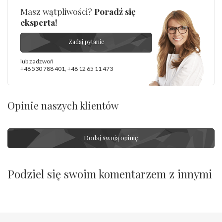
Masz wątpliwości?
Poradź się
eksperta!
Zadaj pytanie
lub zadzwoń
+48 530 788 401
,
+48 12 65 11 473
Opinie naszych klientów
Dodaj swoją opinię
Podziel się swoim komentarzem z innymi