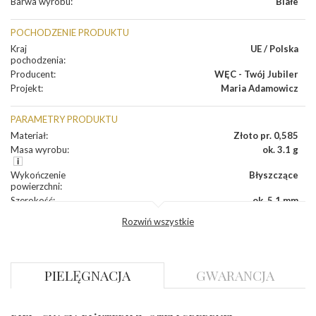
Barwa wyrobu
:
Białe
POCHODZENIE PRODUKTU
Kraj
UE / Polska
pochodzenia
:
Producent
:
WĘC - Twój Jubiler
Projekt
:
Maria Adamowicz
PARAMETRY PRODUKTU
Materiał
:
Złoto pr. 0,585
Masa wyrobu
:
ok. 3.1 g
Wykończenie
Błyszczące
powierzchni
:
Szerokość
:
ok. 5,1 mm
Wysokość
:
ok. 16,7 mm
Rozwiń wszystkie
Zapięcie
:
Angielskie
DIAMENTY
PIELĘGNACJA
GWARANCJA
Kamień
:
Diament
Szlif
:
Brylantowy okrągły
Liczba
0.004 ct - 14 szt.
diamentów
: