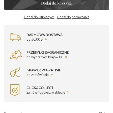
Dodaj do koszyka
Dodaj do ulubionych
Dodaj do porównania
DARMOWA DOSTAWA
od 50,00 zł
PRZESYŁKI ZAGRANICZNE
do wybranych krajów UE
GRAWER W GRATISIE
do zamówienia
CLICK&COLLECT
zamów i odbierz w sklepie