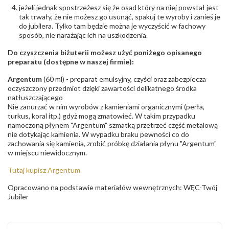
jeżeli jednak spostrzeżesz się że osad który na niej powstał jest
tak trwały, że nie możesz go usunąć, spakuj te wyroby i zanieś je
do jubilera. Tylko tam będzie można je wyczyścić w fachowy
sposób, nie narażając ich na uszkodzenia.
Do czyszczenia biżuterii możesz użyć poniżego opisanego
preparatu (dostępne w naszej firmie):
Argentum
(60 ml) - preparat emulsyjny, czyści oraz zabezpiecza
oczyszczony przedmiot dzięki zawartości delikatnego środka
natłuszczającego
Nie zanurzać w nim wyrobów z kamieniami organicznymi (perła,
turkus, koral itp.) gdyż mogą zmatowieć. W takim przypadku
namoczoną płynem "Argentum" szmatką przetrzeć część metalową
nie dotykając kamienia. W wypadku braku pewności co do
zachowania się kamienia, zrobić próbkę działania płynu "Argentum"
w miejscu niewidocznym.
Tutaj kupisz Argentum
Opracowano na podstawie materiałów wewnętrznych: WĘC-Twój
Jubiler