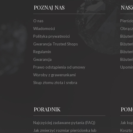
POZNAJ NAS
NAS
O nas
Pierści
Wiadomości
Obrącz
Polityka prywatności
Biżuter
Gwarancja Trusted Shops
Biżuter
Regulamin
Biżuter
Gwarancja
Biżuter
Prawo odstąpienia od umowy
Upomin
Wyroby z grawerunkami
Skup złomu złota i srebra
PORADNIK
POM
Najczęściej zadawane pytania (FAQ)
Jak ku
Jak zmierzyć rozmiar pierścionka lub
Koszty