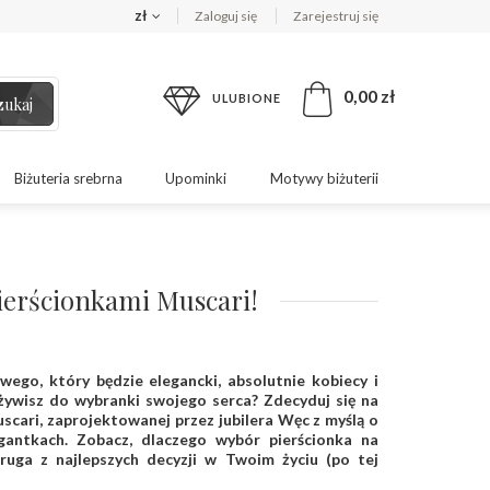
zł
Zaloguj się
Zarejestruj się
0,00 zł
ULUBIONE
zukaj
Biżuteria srebrna
Upominki
Motywy biżuterii
 pierścionkami Muscari!
wego, który będzie elegancki, absolutnie kobiecy i
e żywisz do wybranki swojego serca? Zdecyduj się na
uscari, zaprojektowanej przez jubilera Węc z myślą o
gantkach. Zobacz, dlaczego wybór pierścionka na
uga z najlepszych decyzji w Twoim życiu (po tej