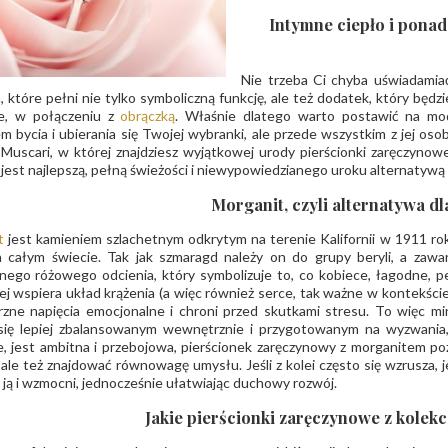
Intymne ciepło i pona
Nie trzeba Ci chyba uświadamia
a, które pełni nie tylko symboliczną funkcję, ale też dodatek, który bę
ie, w połączeniu z
obrączką
. Właśnie dlatego warto postawić na mod
 bycia i ubierania się Twojej wybranki, ale przede wszystkim z jej o
 Muscari, w której znajdziesz wyjątkowej urody pierścionki zaręczyn
jest najlepszą, pełną świeżości i niewypowiedzianego uroku alternatywą
Morganit, czyli alternatywa d
t
jest kamieniem szlachetnym odkrytym na terenie Kalifornii w 1911 rok
a całym świecie. Tak jak szmaragd należy on do grupy beryli, a zawa
nego różowego odcienia, który symbolizuje to, co kobiece, łagodne, 
ej wspiera układ krążenia (a więc również serce, tak ważne w kontekśc
ne napięcia emocjonalne i chroni przed skutkami stresu. To więc min
się lepiej zbalansowanym wewnętrznie i przygotowanym na wyzwania, j
, jest ambitna i przebojowa, pierścionek zaręczynowy z morganitem po
 ale też znajdować równowagę umysłu. Jeśli z kolei często się wzrusza,
ją i wzmocni, jednocześnie ułatwiając duchowy rozwój.
Jakie pierścionki zaręczynowe z kolek