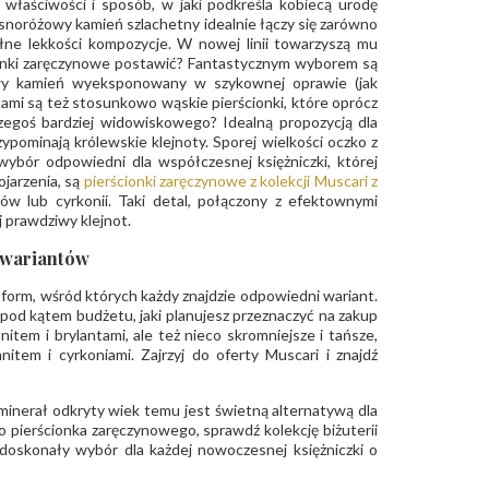
 właściwości i sposób, w jaki podkreśla kobiecą urodę
asnoróżowy kamień szlachetny idealnie łączy się zarówno
łne lekkości kompozycje. W nowej linii towarzyszą mu
ścionki zaręczynowe postawić? Fantastycznym wyborem są
owy kamień wyeksponowany w szykownej oprawie (jak
tami są też stosunkowo wąskie pierścionki, które oprócz
zegoś bardziej widowiskowego? Idealną propozycją dla
ypominają królewskie klejnoty. Sporej wielkości oczko z
ybór odpowiedni dla współczesnej księżniczki, której
ojarzenia, są
pierścionki zaręczynowe z kolekcji Muscari z
ów lub cyrkonii. Taki detal, połączony z efektownymi
j prawdziwy klejnot.
 wariantów
orm, wśród których każdy znajdzie odpowiedni wariant.
pod kątem budżetu, jaki planujesz przeznaczyć na zakup
anitem i brylantami, ale też nieco skromniejsze i tańsze,
item i cyrkoniami. Zajrzyj do oferty Muscari i znajdź
minerał odkryty wiek temu jest świetną alternatywą dla
 pierścionka zaręczynowego, sprawdź kolekcję biżuterii
doskonały wybór dla każdej nowoczesnej księżniczki o