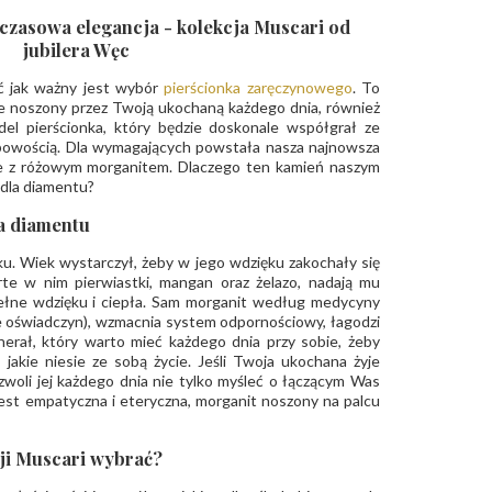
dczasowa elegancja - kolekcja Muscari od
jubilera Węc
ć jak ważny jest wybór
pierścionka zaręczynowego
. To
dzie noszony przez Twoją ukochaną każdego dnia, również
el pierścionka, który będzie doskonale współgrał ze
sobowością. Dla wymagających powstała nasza najnowsza
owe z różowym morganitem. Dlaczego ten kamień naszym
 dla diamentu?
la diamentu
u. Wiek wystarczył, żeby w jego wdzięku zakochały się
rte w nim pierwiastki, mangan oraz żelazo, nadają mu
pełne wdzięku i ciepła. Sam morganit według medycyny
ie oświadczyn), wzmacnia system odpornościowy, łagodzi
erał, który warto mieć każdego dnia przy sobie, żeby
akie niesie ze sobą życie. Jeśli Twoja ukochana żyje
zwoli jej każdego dnia nie tylko myśleć o łączącym Was
 jest empatyczna i eteryczna, morganit noszony na palcu
cji Muscari wybrać?