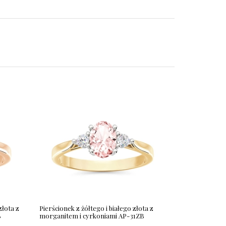
złota z
Pierścionek z żółtego i białego złota z
B
morganitem i cyrkoniami AP-31ZB