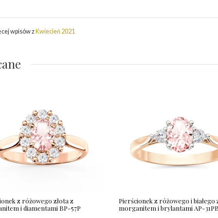
ęcej wpisów z
Kwiecień 2021
cane
ionek z różowego złota z
Pierścionek z różowego i białego 
nitem i diamentami BP-57P
morganitem i brylantami AP-31P