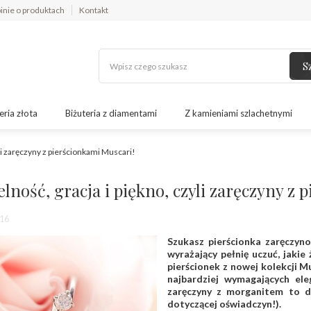
inie o produktach
Kontakt
S
eria złota
Biżuteria z diamentami
Z kamieniami szlachetnymi
yli zaręczyny z pierścionkami Muscari!
lność, gracja i piękno, czyli zaręczyny z
16
Szukasz pierścionka zaręczyno
wyrażający pełnię uczuć, jaki
pierścionek z nowej kolekcji M
najbardziej wymagających ele
zaręczyny z morganitem to dr
dotyczącej oświadczyn!).