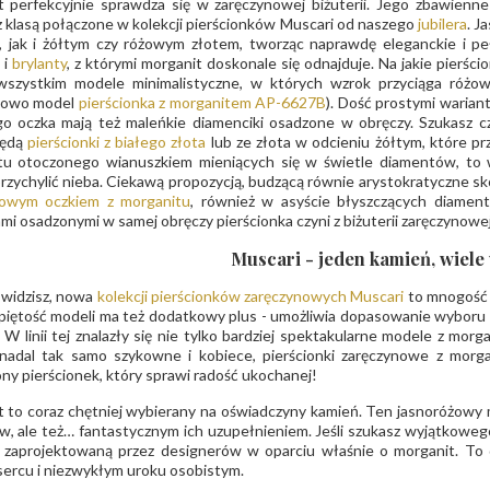
 perfekcyjnie sprawdza się w zaręczynowej biżuterii. Jego zbawienne
z klasą połączone w kolekcji pierścionków Muscari od naszego
jubilera
. J
, jak i żółtym czy różowym złotem, tworząc naprawdę eleganckie i pe
 i
brylanty
, z którymi morganit doskonale się odnajduje. Na jakie pier
wszystkim modele minimalistyczne, w których wzrok przyciąga róż
dowo model
pierścionka z morganitem AP-6627B
). Dość prostymi warian
o oczka mają też maleńkie diamenciki osadzone w obręczy. Szukasz c
będą
pierścionki z białego złota
lub ze złota w odcieniu żółtym, które prz
tu otoczonego wianuszkiem mieniących się w świetle diamentów, to w
rzychylić nieba. Ciekawą propozycją, budzącą równie arystokratyczne sk
owym oczkiem z morganitu
, również w asyście błyszczących diament
mi osadzonymi w samej obręczy pierścionka czyni z biżuterii zaręczynowe
Muscari - jeden kamień, wiele
 widzisz, nowa
kolekcji pierścionków zaręczynowych Muscari
to mnogość f
piętość modeli ma też dodatkowy plus - umożliwia dopasowanie wyboru 
i. W linii tej znalazły się nie tylko bardziej spektakularne modele z morg
nadal tak samo szykowne i kobiece, pierścionki zaręczynowe z morgan
y pierścionek, który sprawi radość ukochanej!
 to coraz chętniej wybierany na oświadczyny kamień. Ten jasnoróżowy 
w, ale też… fantastycznym ich uzupełnieniem. Jeśli szukasz wyjątkowego
, zaprojektowaną przez designerów w oparciu właśnie o morganit. To 
sercu i niezwykłym uroku osobistym.