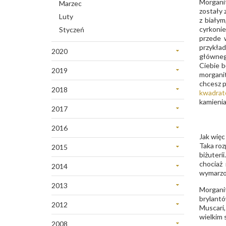
Morganit
Marzec
Styczeń
zostały 
Luty
z białym
cyrkonie
Styczeń
przede 
przykła
2020
główneg
Grudzień
Ciebie 
2019
morgani
Listopad
Grudzień
chcesz p
Wrzesień
2018
kwadrat
Listopad
Grudzień
kamienia
Sierpień
Październik
2017
Listopad
Lipiec
Grudzień
Luty
Październik
2016
Czerwiec
Listopad
Styczeń
Jak więc
Grudzień
Wrzesień
Maj
Taka roz
Październik
2015
Wrzesień
Sierpień
Kwiecień
biżuteri
Maj
Wrzesień
chociaż 
2014
Lipiec
Styczeń
Kwiecień
Sierpień
wymarzon
Maj
Czerwiec
Marzec
2013
Lipiec
Morganit
Kwiecień
Kwiecień
Grudzień
brylantó
Czerwiec
Marzec
2012
Marzec
Muscari
Listopad
Grudzień
wielkim 
Luty
Luty
Październik
2008