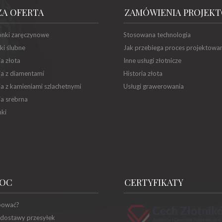
ZA OFERTA
ZAMÓWIENIA PROJEK
onki zaręczynowe
Stosowana technologia
ki ślubne
Jak przebiega proces projektowa
ia złota
Inne usługi złotnicze
ia z diamentami
Historia złota
ia z kamieniami szlachetnymi
Usługi grawerowania
ia srebrna
ki
OC
CERTYFIKATY
pować?
 dostawy przesyłek