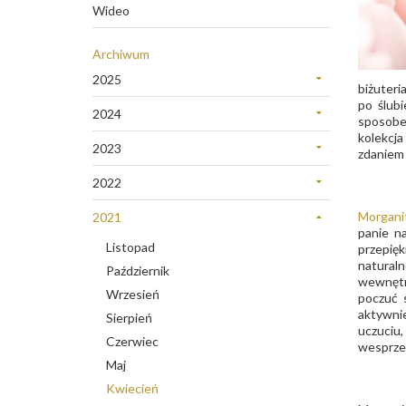
Wideo
Archiwum
2025
biżuteri
Grudzień
po ślub
2024
sposobem
Sierpień
Listopad
kolekcja
Lipiec
2023
zdaniem 
Marzec
Listopad
Styczeń
Luty
2022
Październik
Grudzień
Wrzesień
Morgani
2021
Październik
panie n
Sierpień
Listopad
przepięk
Wrzesień
Lipiec
naturaln
Październik
Sierpień
wewnętrz
Czerwiec
Wrzesień
Lipiec
poczuć 
Maj
aktywnie
Sierpień
Czerwiec
uczuciu,
Marzec
Czerwiec
Maj
wesprze 
Styczeń
Maj
Kwiecień
Kwiecień
Marzec