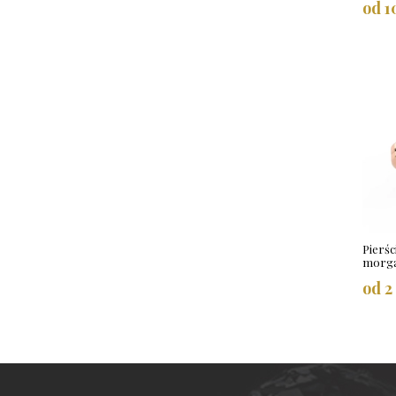
od 1
Pierśc
morga
od 2