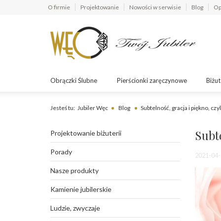
O firmie
Projektowanie
Nowości w serwisie
Blog
Op
Obrączki Ślubne
Pierścionki zaręczynowe
Biżut
Jesteś tu:
Jubiler Węc
Blog
Subtelność, gracja i piękno, cz
Subte
Projektowanie biżuterii
Porady
2021-04-
Nasze produkty
Kamienie jubilerskie
Ludzie, zwyczaje