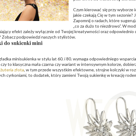
Czym kierować się przy wyborze id
jakie czekają Cię w tym sezonie?
Zapomnij o radach, które sugeruj
„co za dużo to niezdrowo”. W modz
ający efekt zależy wyłącznie od Twojej kreatywności oraz odpowiednio dob
 Zobacz podpowiedzi naszych stylistów.
i do sukienki mini
gładka minisukienka w stylu lat 60. i 80. wymaga odpowiedniego wsparcia,
 czy to klasyczna mała czarna czy wariant w intensywnym kolorze, dobierz 
iżuteria złota
, w tym przede wszystkim efektowne, strojne kolczyki w roz
ch cyrkoniami, to dodatek, który zamieni Twoją sukienkę w kreację rod