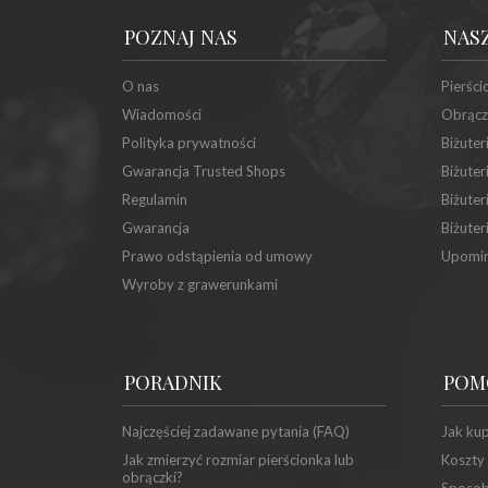
POZNAJ NAS
NAS
O nas
Pierści
Wiadomości
Obrącz
Polityka prywatności
Biżuter
Gwarancja Trusted Shops
Biżuter
Regulamin
Biżuter
Gwarancja
Biżuter
Prawo odstąpienia od umowy
Upomin
Wyroby z grawerunkami
PORADNIK
POM
Najczęściej zadawane pytania (FAQ)
Jak ku
Jak zmierzyć rozmiar pierścionka lub
Koszty
obrączki?