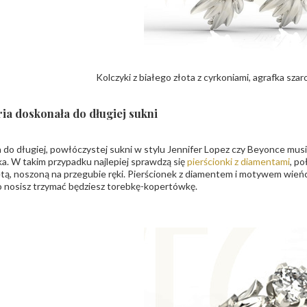
Kolczyki z białego złota z cyrkoniami, agrafka sz
ria doskonała do długiej sukni
a do długiej, powłóczystej sukni w stylu Jennifer Lopez czy Beyonce musi 
a. W takim przypadku najlepiej sprawdzą się
pierścionki z diamentami
, po
tą, noszoną na przegubie ręki. Pierścionek z diamentem i motywem wieńca 
o nosisz trzymać będziesz torebkę-kopertówkę.