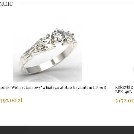
cane
Kolczyki z
ionek "Wieniec laurowy" z białego złota z brylantem LP-91B
BPK-46B
 397,00 zł
5 172,00