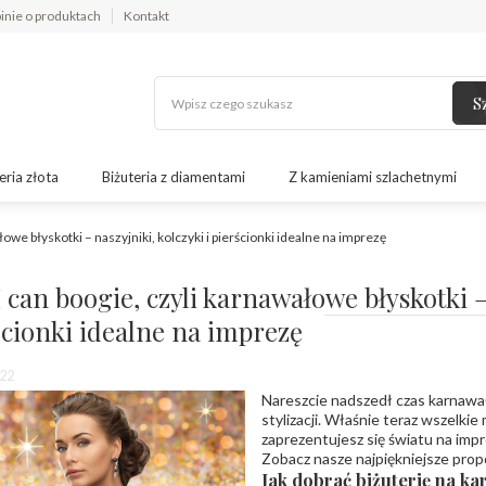
inie o produktach
Kontakt
S
eria złota
Biżuteria z diamentami
Z kamieniami szlachetnymi
łowe błyskotki – naszyjniki, kolczyki i pierścionki idealne na imprezę
I can boogie, czyli karnawałowe błyskotki –
ścionki idealne na imprezę
22
Nareszcie nadszedł czas karnawał
stylizacji. Właśnie teraz wszelkie
zaprezentujesz się światu na impr
Zobacz nasze najpiękniejsze propo
Jak dobrać biżuterię na k