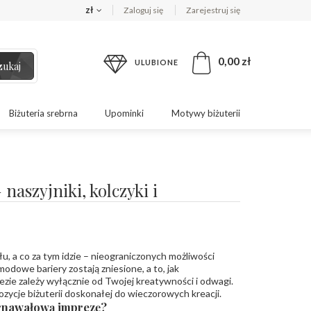
zł
Zaloguj się
Zarejestruj się
0,00 zł
ULUBIONE
zukaj
Biżuteria srebrna
Upominki
Motywy biżuterii
 naszyjniki, kolczyki i
u, a co za tym idzie – nieograniczonych możliwości
 modowe bariery zostają zniesione, a to, jak
ezie zależy wyłącznie od Twojej kreatywności i odwagi.
zycje biżuterii doskonałej do wieczorowych kreacji.
arnawałową imprezę?