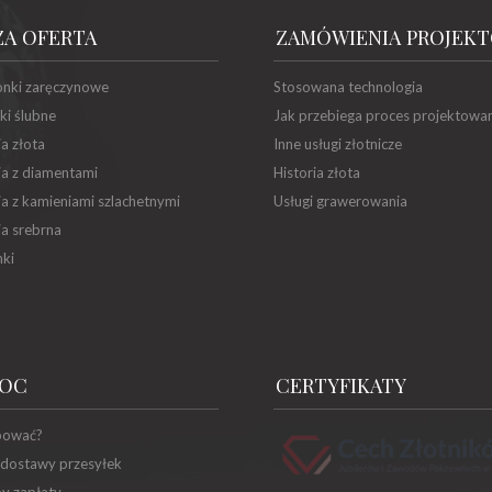
ZA OFERTA
ZAMÓWIENIA PROJEK
onki zaręczynowe
Stosowana technologia
ki ślubne
Jak przebiega proces projektowa
ia złota
Inne usługi złotnicze
ia z diamentami
Historia złota
ia z kamieniami szlachetnymi
Usługi grawerowania
ia srebrna
ki
OC
CERTYFIKATY
pować?
 dostawy przesyłek