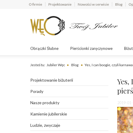
O firmie
Projektowanie
Nowości w serwisie
Blog
Op
Obrączki Ślubne
Pierścionki zaręczynowe
Biżut
Jesteś tu:
Jubiler Węc
Blog
Yes, I can boogie, czyli karnawa
Yes, 
Projektowanie biżuterii
pier
Porady
Nasze produkty
2019-01-
Kamienie jubilerskie
Ludzie, zwyczaje