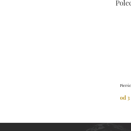
Pole
Pierśc
od 3