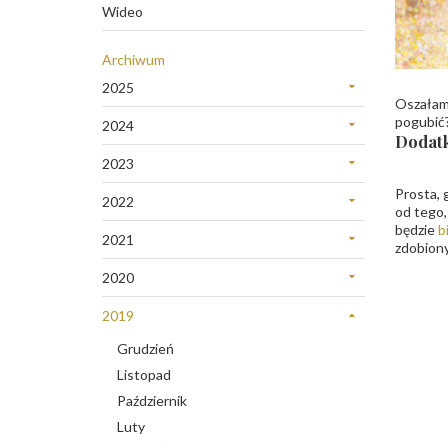
Wideo
Archiwum
2025
Oszałami
Grudzień
pogubić?
2024
Sierpień
Dodatk
Listopad
Lipiec
2023
Marzec
Listopad
Styczeń
Prosta, 
Luty
2022
od tego,
Październik
Grudzień
będzie
b
Wrzesień
2021
zdobiony
Październik
Listopad
Sierpień
Wrzesień
2020
Październik
Lipiec
Grudzień
Sierpień
Wrzesień
2019
Czerwiec
Listopad
Lipiec
Sierpień
Maj
Grudzień
Wrzesień
Czerwiec
Czerwiec
Marzec
Listopad
Sierpień
Maj
Maj
Styczeń
Październik
Lipiec
Kwiecień
Kwiecień
Luty
Czerwiec
Marzec
Marzec