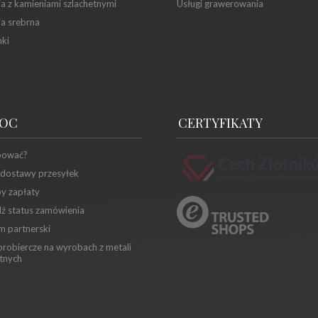
ia z kamieniami szlachetnymi
Usługi grawerowania
ia srebrna
ki
OC
CERTYFIKATY
pować?
 dostawy przesyłek
y zapłaty
ź status zamówienia
m partnerski
robiercze na wyrobach z metali
tnych