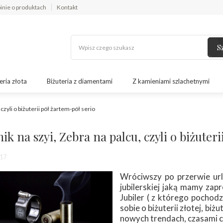
inie o produktach
Kontakt
S
eria złota
Biżuteria z diamentami
Z kamieniami szlachetnymi
 czyli o biżuterii pół żartem-pół serio
ik na szyi, Zebra na palcu, czyli o biżuter
17
Wróciwszy po przerwie url
jubilerskiej jaką mamy zap
Jubiler ( z którego pochod
sobie o biżuterii złotej, biż
nowych trendach, czasami c