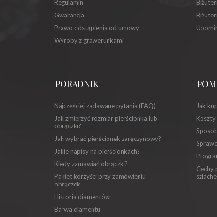
Regulamin
Biżuter
Gwarancja
Biżuter
Prawo odstąpienia od umowy
Upomin
Wyroby z grawerunkami
PORADNIK
POM
Najczęściej zadawane pytania (FAQ)
Jak ku
Jak zmierzyć rozmiar pierścionka lub
Koszty
obrączki?
Sposob
Jak wybrać pierścionek zaręczynowy?
Sprawd
Jakie napisy na pierścionkach?
Progra
Kiedy zamawiać obrączki?
Cechy p
Pakiet korzyści przy zamówieniu
szlache
obrączek
Historia diamentów
Barwa diamentu