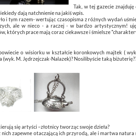
Tak, w tej gazecie znajduję
iekiedy dają natchnienie na jakiś wpis.
yło i tym razem- wertując czasopisma z różnych wydań uśmie
czych, ale w nieco - a raczej - w bardzo artystycznym! uj
w, których prace mają coraz ciekawsze i śmielsze "charaktery
powiecie o wisiorku w kształcie koronkowych majtek ( wyk.
a (wyk. M. Jędrzejczak-Nalazek)? Nosilibyście taką biżuterię?
erują się artyści –złotnicy tworząc swoje dzieła?
 nich zapewne otaczającą ich przyrodą, ale i martwa natura