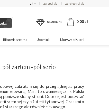
zł
Zaloguj się
Zarejestruj się
0,00 zł
ULUBIONE
zukaj
Biżuteria srebrna
Upominki
Motywy biżuterii
ii pół żartem-pół serio
opowej zabrałam się do przeglądnięcia prasy
renumerowaną. M.in. to dwumiesięcznik Polski
zą poniższe skany stron). Dobrze jest poczytać
uterii srebrnej czy biżuterii tytanowej. Czasami o
oś starszego ale również ciekawego.