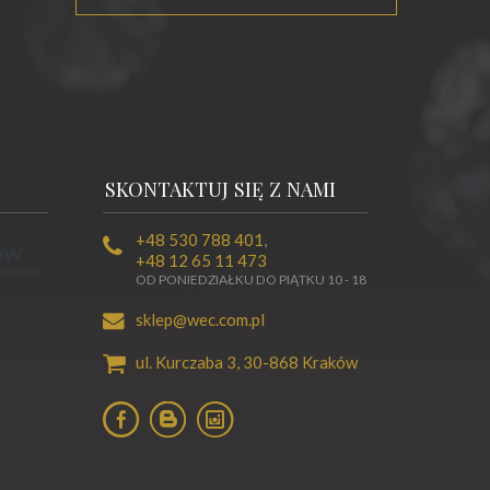
SKONTAKTUJ SIĘ Z NAMI
+48 530 788 401
,
+48 12 65 11 473
OD PONIEDZIAŁKU DO PIĄTKU 10 - 18
sklep@wec.com.pl
ul. Kurczaba 3,
30-868
Kraków