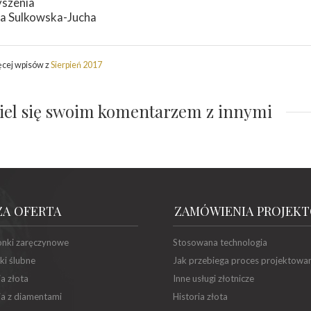
yszenia
a Sulkowska-Jucha
ęcej wpisów z
Sierpień 2017
iel się swoim komentarzem z innymi
ZA OFERTA
ZAMÓWIENIA PROJEK
onki zaręczynowe
Stosowana technologia
ki ślubne
Jak przebiega proces projektowa
ia złota
Inne usługi złotnicze
ia z diamentami
Historia złota