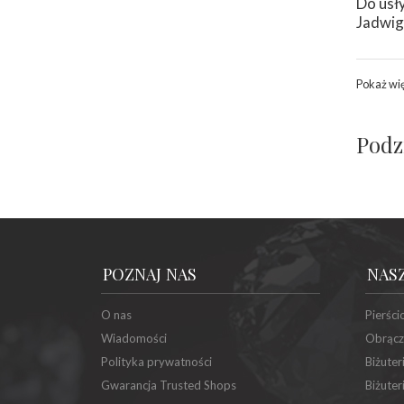
Do usł
Jadwig
Pokaż wi
Podz
POZNAJ NAS
NAS
O nas
Pierści
Wiadomości
Obrącz
Polityka prywatności
Biżuter
Gwarancja Trusted Shops
Biżuter