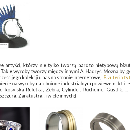
że artyści, którzy nie tylko tworzą bardzo nietypową biżu
 Takie wyroby tworzy między innymi A. Hadryś. Można by g
ęść jego kolekcji u nas na stronie internetowej.
Biżuteria t
iecie na wyroby natchnione industrialnym powiewem, które
o Rosyjska Ruletka, Zebra, Cylinder, Ruchome, Gustlik…..
zczura, Zaratustra.. i wiele innych;)