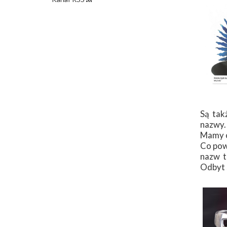
Kwiecień
Czerwiec
Marzec
Maj
Luty
Kwiecień
Styczeń
Marzec
Luty
Styczeń
Są tak
nazwy.
Mamy cz
Co pow
nazw t
Odbyt s