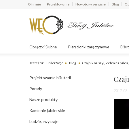
O firmie
Projektowanie
Nowości w serwisie
Blog
Op
Obrączki Ślubne
Pierścionki zaręczynowe
Biżut
Jesteś tu:
Jubiler Węc
Blog
Czajnik na szyi, Zebra na palcu,
Czajn
Projektowanie biżuterii
Porady
2017-08-
Nasze produkty
Kamienie jubilerskie
Ludzie, zwyczaje