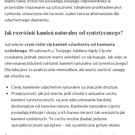
mamy takie, które nie posiadają swojego odpowiednika w
przyrodzie i nazywane są sztucznymi. Idealnym przykładem jest
cyrkonia, stworzona nie na wzór, a jako tańsza alternatywa dla
szlachetnego diamentu.
Jak rozróżnić kamień naturalny od syntetycznego?
Już wiecie
czym różni się kamień szlachetny od kamienia
ozdobnego
. W salonach u Twojego Jubilera nigdy Cię nie
oszukamy, jednak zawsze warto wiedzieć co się kupuje. Jak więc w
oferowanej biżuterii odróżnić kamień naturalny od syntetycznego?
Dla laika jest to praktycznie niemożliwe, ale warto zwrócić uwagę
jak choćby na:
Cenę: kamienie szlachetne naturalne są znacznie droższe.
Przejrzystość: jak już wiecie, jeśli chodzi o wizualne cechy
kamieni syntetycznych, są one zdecydowanie bardziej
doskonalsze od tworów natury. Kamienie naturalne często
posiadają inkluzje i skazy, a ich barwa nie jest tak wyrazista jak
kamieni ozdobnych. Te cechy można zbadać jedynie
specjalistycznym sprzętem – nie są widoczne gołym okiem.