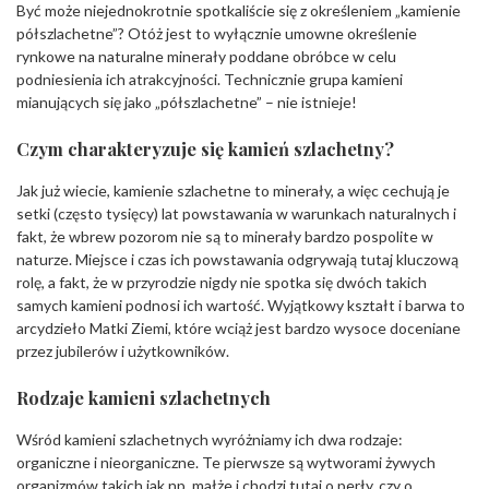
Być może niejednokrotnie spotkaliście się z określeniem „kamienie
półszlachetne”? Otóż jest to wyłącznie umowne określenie
rynkowe na naturalne minerały poddane obróbce w celu
podniesienia ich atrakcyjności. Technicznie grupa kamieni
mianujących się jako „półszlachetne” – nie istnieje!
Czym charakteryzuje się kamień szlachetny?
Jak już wiecie, kamienie szlachetne to minerały, a więc cechują je
setki (często tysięcy) lat powstawania w warunkach naturalnych i
fakt, że wbrew pozorom nie są to minerały bardzo pospolite w
naturze. Miejsce i czas ich powstawania odgrywają tutaj kluczową
rolę, a fakt, że w przyrodzie nigdy nie spotka się dwóch takich
samych kamieni podnosi ich wartość. Wyjątkowy kształt i barwa to
arcydzieło Matki Ziemi, które wciąż jest bardzo wysoce doceniane
przez jubilerów i użytkowników.
Rodzaje kamieni szlachetnych
Wśród kamieni szlachetnych wyróżniamy ich dwa rodzaje:
organiczne i nieorganiczne. Te pierwsze są wytworami żywych
organizmów takich jak np. małże i chodzi tutaj o perły, czy o