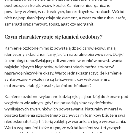
pochodzące z koralowców korale. Kamienie nieorganiczne
powstały w ziemi, w naturalnych, konkretnych warunkach. Wśród
nich najpopularniejszy zdaje się diament, a zaraz za nim rubin, szafir,
szmaragd oraz ametyst, topaz, agat czy morganit.
Czym charakteryzuje się kamień ozdobny?
Kamienie ozdobne mimo iż powstają dzięki człowiekowi, mają
identyczny skład chemiczny jak ich naturalne pierwowzory. Dzięki
technologii umożliwiającej odtworzenie warunków powstawania
najpiękniejszych klejnotów, w laboratoriach można stworzyć
naprawdę niezwykłe okazy. Warto jednak zaznaczyć, że kamienie
syntetyczne – wcale nie są fałszywymi, czy wykonanymi z
materiałów słabej jakości - „tanimi podróbkami”.
Kamienie ozdobne wykonane ludzką ręką są bardziej doskonałe pod
względem wizualnym, gdyż nie posiadają skaz czy defektów
wynikających z warunków ich powstawania. Naturalny minerał w
postaci kamienia szlachetnego zachwyca miłośników biżuterii swą
niedoskonałością i historią zaklętą w warunkach jego wytwarzania.
Warto wspomnieć także o tym, że wśród kamieni syntetycznych