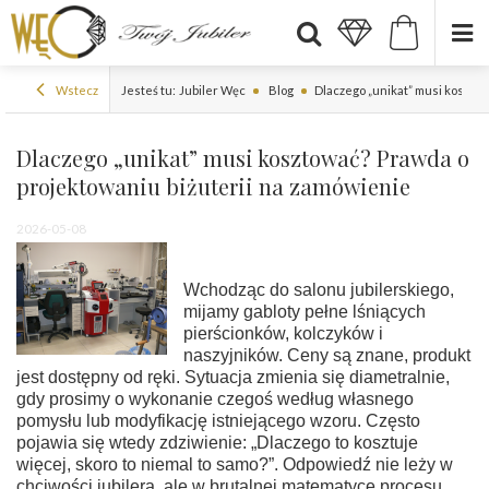
Wstecz
Jesteś tu:
Jubiler Węc
Blog
Dlaczego „unikat” musi kosztow
Dlaczego „unikat” musi kosztować? Prawda o
projektowaniu biżuterii na zamówienie
2026-05-08
Wchodząc do salonu jubilerskiego,
mijamy gabloty pełne lśniących
pierścionków, kolczyków i
naszyjników. Ceny są znane, produkt
jest dostępny od ręki. Sytuacja zmienia się diametralnie,
gdy prosimy o wykonanie czegoś według własnego
pomysłu lub modyfikację istniejącego wzoru. Często
pojawia się wtedy zdziwienie: „Dlaczego to kosztuje
więcej, skoro to niemal to samo?”. Odpowiedź nie leży w
chciwości jubilera, ale w brutalnej matematyce procesu