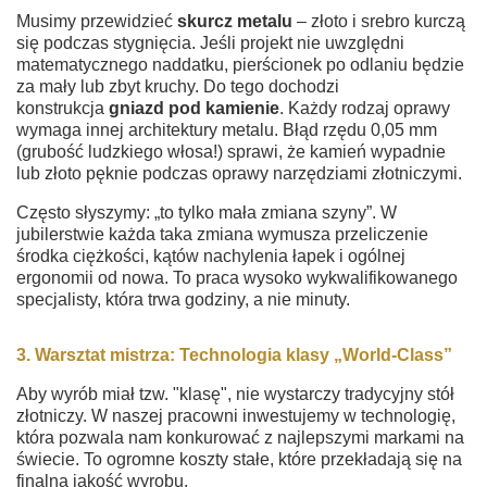
Musimy przewidzieć
skurcz metalu
– złoto i srebro kurczą
się podczas stygnięcia. Jeśli projekt nie uwzględni
matematycznego naddatku, pierścionek po odlaniu będzie
za mały lub zbyt kruchy. Do tego dochodzi
konstrukcja
gniazd pod kamienie
. Każdy rodzaj oprawy
wymaga innej architektury metalu. Błąd rzędu 0,05 mm
(grubość ludzkiego włosa!) sprawi, że kamień wypadnie
lub złoto pęknie podczas oprawy narzędziami złotniczymi.
Często słyszymy: „to tylko mała zmiana szyny”. W
jubilerstwie każda taka zmiana wymusza przeliczenie
środka ciężkości, kątów nachylenia łapek i ogólnej
ergonomii od nowa. To praca wysoko wykwalifikowanego
specjalisty, która trwa godziny, a nie minuty.
3. Warsztat mistrza: Technologia klasy „World-Class”
Aby wyrób miał tzw. "klasę", nie wystarczy tradycyjny stół
złotniczy. W naszej pracowni inwestujemy w technologię,
która pozwala nam konkurować z najlepszymi markami na
świecie. To ogromne koszty stałe, które przekładają się na
finalną jakość wyrobu.