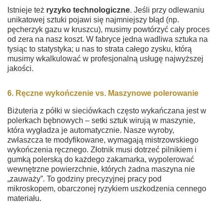
Istnieje też
ryzyko technologiczne
. Jeśli przy odlewaniu
unikatowej sztuki pojawi się najmniejszy błąd (np.
pęcherzyk gazu w kruszcu), musimy powtórzyć cały proces
od zera na nasz koszt. W fabryce jedna wadliwa sztuka na
tysiąc to statystyka; u nas to strata całego zysku, którą
musimy wkalkulować w profesjonalną usługę najwyższej
jakości.
6. Ręczne wykończenie vs. Maszynowe polerowanie
Biżuteria z półki w sieciówkach często wykańczana jest w
polerkach bębnowych – setki sztuk wirują w maszynie,
która wygładza je automatycznie. Nasze wyroby,
zwłaszcza te modyfikowane, wymagają mistrzowskiego
wykończenia ręcznego. Złotnik musi dotrzeć pilnikiem i
gumką polerską do każdego zakamarka, wypolerować
wewnętrzne powierzchnie, których żadna maszyna nie
„zauważy”. To godziny precyzyjnej pracy pod
mikroskopem, obarczonej ryzykiem uszkodzenia cennego
materiału.