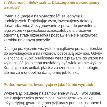
7. Własność intelektualna: Dlaczego nie sprzedajemy
wzorów?
Pytania o „projekt na wyłączność” są jednymi z
trudniejszych. Projektując wzór, inwestujemy dekady
doświadczenia. Zrezygnowanie z prawa do powielenia
tego wzoru w przyszłości oznaczałoby dla pracowni
ogromną stratę biznesową i pozbawienie się możliwości
zarobku na danym pomyśle.
Dlatego praktycznie wszystkie majątkowe prawa autorskie
do powstających u nas wzorów pozostają przy nas. Gdyby
klient chciał kupić pierścionek wraz z prawami do wzoru na
wyłączność, jego cena musiałaby być wielokrotnie wyższa.
Kupując u nas unikat, płacisz za rzemiosło i technologię,
ale nie za monopol na daną formę jubilerską.
Podsumowanie: Inwestycja w jakość, nie wydatek
Wybierając biżuterię na zamówienie w WEC Twój Jubiler,
nie kupujesz tylko przedmiotu. Inwestujesz w wiedzę
inżynieryjną, gwarancję precyzji pracy pod mikroskopem i