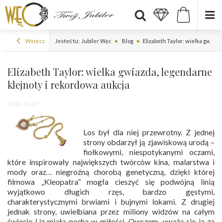
Wstecz
Jesteś tu:
Jubiler Węc
Blog
Elizabeth Taylor: wielka gwiaz
Elizabeth Taylor: wielka gwiazda, legendarne
klejnoty i rekordowa aukcja
2013-11-27
Los był dla niej przewrotny. Z jednej
strony obdarzył ją zjawiskową urodą –
fiołkowymi, niespotykanymi oczami,
które inspirowały największych twórców kina, malarstwa i
mody oraz… niegroźną chorobą genetyczną, dzięki której
filmowa „Kleopatra” mogła cieszyć się podwójną linią
wyjątkowo długich rzęs, bardzo gęstymi,
charakterystycznymi brwiami i bujnymi lokami. Z drugiej
jednak strony, uwielbiana przez miliony widzów na całym
świecie Liz miała pecha w miłości. Owszem, uważa się ją za