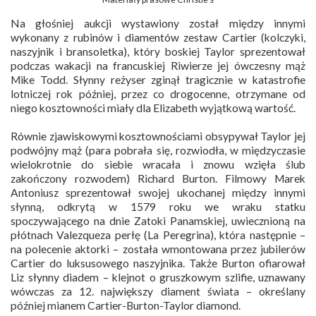
Na głośniej aukcji wystawiony został między innymi
wykonany z rubinów i diamentów zestaw Cartier (kolczyki,
naszyjnik i bransoletka), który boskiej Taylor sprezentował
podczas wakacji na francuskiej Riwierze jej ówczesny mąż
Mike Todd. Słynny reżyser zginął tragicznie w katastrofie
lotniczej rok później, przez co drogocenne, otrzymane od
niego kosztowności miały dla Elizabeth wyjątkową wartość.
Równie zjawiskowymi kosztownościami obsypywał Taylor jej
podwójny mąż (para pobrała się, rozwiodła, w międzyczasie
wielokrotnie do siebie wracała i znowu wzięła ślub
zakończony rozwodem) Richard Burton. Filmowy Marek
Antoniusz sprezentował swojej ukochanej między innymi
słynną, odkrytą w 1579 roku we wraku statku
spoczywającego na dnie Zatoki Panamskiej, uwiecznioną na
płótnach Valezqueza perłę (La Peregrina), która następnie –
na polecenie aktorki – została wmontowana przez jubilerów
Cartier do luksusowego naszyjnika. Także Burton ofiarował
Liz słynny diadem – klejnot o gruszkowym szlifie, uznawany
wówczas za 12. największy diament świata – określany
później mianem Cartier-Burton-Taylor diamond.