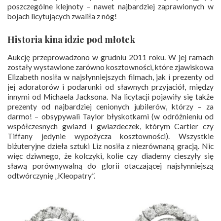
poszczególne klejnoty – nawet najbardziej zaprawionych w
bojach licytujących zwaliła z nóg!
Historia kina idzie pod młotek
Aukcję przeprowadzono w grudniu 2011 roku. W jej ramach
zostały wystawione zarówno kosztowności, które zjawiskowa
Elizabeth nosiła w najsłynniejszych filmach, jak i prezenty od
jej adoratorów i podarunki od sławnych przyjaciół, między
innymi od Michaela Jacksona. Na licytacji pojawiły się także
prezenty od najbardziej cenionych jubilerów, którzy – za
darmo! – obsypywali Taylor błyskotkami (w odróżnieniu od
współczesnych gwiazd i gwiazdeczek, którym Cartier czy
Tiffany jedynie wypożycza kosztowności). Wszystkie
biżuteryjne dzieła sztuki Liz nosiła z niezrównaną gracją. Nic
więc dziwnego, że kolczyki, kolie czy diademy cieszyły się
sławą porównywalną do glorii otaczającej najsłynniejszą
odtwórczynię „Kleopatry”.