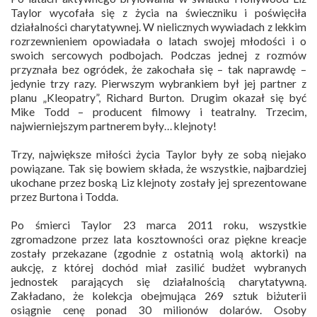
Taylor wycofała się z życia na świeczniku i poświęciła
działalności charytatywnej. W nielicznych wywiadach z lekkim
rozrzewnieniem opowiadała o latach swojej młodości i o
swoich sercowych podbojach. Podczas jednej z rozmów
przyznała bez ogródek, że zakochała się – tak naprawdę –
jedynie trzy razy. Pierwszym wybrankiem był jej partner z
planu „Kleopatry”, Richard Burton. Drugim okazał się być
Mike Todd – producent filmowy i teatralny. Trzecim,
najwierniejszym partnerem były… klejnoty!
Trzy, największe miłości życia Taylor były ze sobą niejako
powiązane. Tak się bowiem składa, że wszystkie, najbardziej
ukochane przez boską Liz klejnoty zostały jej sprezentowane
przez Burtona i Todda.
Po śmierci Taylor 23 marca 2011 roku, wszystkie
zgromadzone przez lata kosztowności oraz piękne kreacje
zostały przekazane (zgodnie z ostatnią wolą aktorki) na
aukcję, z której dochód miał zasilić budżet wybranych
jednostek parających się działalnością charytatywną.
Zakładano, że kolekcja obejmująca 269 sztuk biżuterii
osiągnie cenę ponad 30 milionów dolarów. Osoby