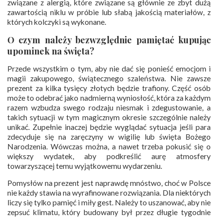
związane z alergią, które związane są głównie ze zbyt dużą
zawartością niklu w próbie lub słabą jakością materiałów, z
których kolczyki są wykonane.
O czym należy bezwzględnie pamiętać kupując
upominek na święta?
Przede wszystkim o tym, aby nie dać się ponieść emocjom i
magii zakupowego, świątecznego szaleństwa. Nie zawsze
prezent za kilka tysięcy złotych będzie trafiony. Część osób
może to odebrać jako nadmierną wyniosłość, która za każdym
razem wzbudza swego rodzaju niesmak i zdegustowanie, a
takich sytuacji w tym magicznym okresie szczególnie należy
unikać. Zupełnie inaczej będzie wyglądać sytuacja jeśli para
zdecyduje się na zaręczyny w wigilię lub święta Bożego
Narodzenia. Wówczas można, a nawet trzeba pokusić się o
większy wydatek, aby podkreślić aurę atmosfery
towarzyszącej temu wyjątkowemu wydarzeniu.
Pomysłów na prezent jest naprawdę mnóstwo, choć w Polsce
nie każdy stawia na wyrafinowane rozwiązania. Dla niektórych
liczy się tylko pamięć i miły gest. Należy to uszanować, aby nie
zepsuć klimatu, który budowany był przez długie tygodnie