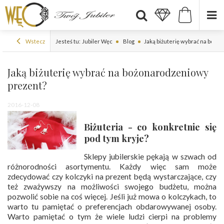
Wstecz
Jesteś tu:
Jubiler Węc
Blog
Jaką biżuterię wybrać na bożo
Jaką biżuterię wybrać na bożonarodzeniowy
prezent?
2016-12-08
Biżuteria - co konkretnie się
pod tym kryje?
Sklepy jubilerskie pękają w szwach od
różnorodności asortymentu. Każdy więc sam może
zdecydować czy kolczyki na prezent będą wystarczające, czy
też zważywszy na możliwości swojego budżetu, można
pozwolić sobie na coś więcej. Jeśli już mowa o kolczykach, to
warto tu pamiętać o preferencjach obdarowywanej osoby.
Warto pamiętać o tym że wiele ludzi cierpi na problemy