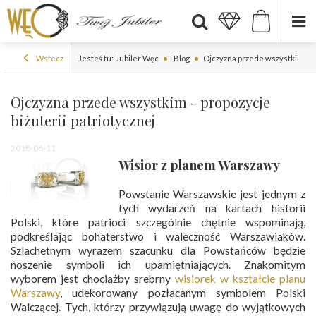
Wstecz
Jesteś tu:
Jubiler Węc
Blog
Ojczyzna przede wszystkim - pr
Ojczyzna przede wszystkim - propozycje
biżuterii patriotycznej
2018-06-11
Wisior z planem Warszawy
Powstanie Warszawskie jest jednym z
tych wydarzeń na kartach historii
Polski, które patrioci szczególnie chętnie wspominają,
podkreślając bohaterstwo i waleczność Warszawiaków.
Szlachetnym wyrazem szacunku dla Powstańców będzie
noszenie symboli ich upamiętniających. Znakomitym
wyborem jest chociażby srebrny
wisiorek w kształcie planu
Warszawy
, udekorowany pozłacanym symbolem Polski
Walczącej. Tych, którzy przywiązują uwagę do wyjątkowych