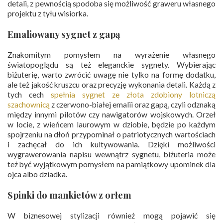
detali, z pewnością spodoba się możliwość graweru własnego
projektu z tyłu wisiorka.
Emaliowany sygnet z gapą
Znakomitym pomysłem na wyrażenie własnego
światopoglądu są też eleganckie sygnety. Wybierając
biżuterię, warto zwrócić uwagę nie tylko na formę dodatku,
ale też jakość kruszcu oraz precyzję wykonania detali. Każdą z
tych cech
spełnia sygnet ze złota zdobiony lotniczą
szachownicą
z czerwono-białej emalii oraz gapą, czyli odznaką
między innymi pilotów czy nawigatorów wojskowych. Orzeł
w locie, z wieńcem laurowym w dziobie, będzie po każdym
spojrzeniu na dłoń przypominał o patriotycznych wartościach
i zachęcał do ich kultywowania. Dzięki możliwości
wygrawerowania napisu wewnątrz sygnetu, biżuteria może
też być wyjątkowym pomysłem na pamiątkowy upominek dla
ojca albo dziadka.
Spinki do mankietów z orłem
W biznesowej stylizacji również mogą pojawić się