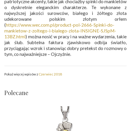
patriotyczne akcenty, takie jak chociażby spinki do mankietów
o dyskretnie eleganckim charakterze. Te wykonane z
najwyższej jakości surowców, białego i żółtego złota
udekorowane polskim złotym orłem
(
https://www.wec.com.pl/product-pol-2666-Spinki-do-
mankietow-z-zoltego-i-bialego-zlota-INSIGNE-SJSpM-
13BZ.html
) można nosić w pracy i na ważne wydarzenia, takie
jak ślub. Subtelna faktura zjawiskowo odbija światło,
przyciągając wzrok i stanowiąc dobry pretekst do rozmowy o
tym, co najważniejsze – Ojczyźnie.
Pokaż więcej wpisów z
Czerwiec 2018
Polecane