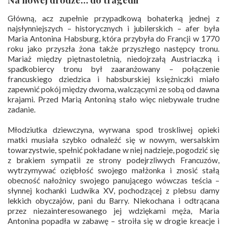
Główną, acz zupełnie przypadkową bohaterką jednej z
najsłynniejszych – historycznych i jubilerskich – afer była
Maria Antonina Habsburg, która przybyła do Francji w 1770
roku jako przyszła żona także przyszłego następcy tronu.
Mariaż między piętnastoletnią, niedojrzałą Austriaczką i
spadkobiercy tronu był zaaranżowany – połączenie
francuskiego dziedzica i habsburskiej księżniczki miało
zapewnić pokój między dwoma, walczącymi ze sobą od dawna
krajami. Przed Marią Antoniną stało więc niebywale trudne
zadanie.
Młodziutka dziewczyna, wyrwana spod troskliwej opieki
matki musiała szybko odnaleźć się w nowym, wersalskim
towarzystwie, spełnić pokładane w niej nadzieje, pogodzić się
z brakiem sympatii ze strony podejrzliwych Francuzów,
wytrzymywać oziębłość swojego małżonka i znosić stałą
obecność nałożnicy swojego panującego wówczas teścia –
słynnej kochanki Ludwika XV, pochodzącej z plebsu damy
lekkich obyczajów, pani du Barry. Niekochana i odtrącana
przez niezainteresowanego jej wdziękami męża, Maria
Antonina popadła w zabawę – stroiła się w drogie kreacje i