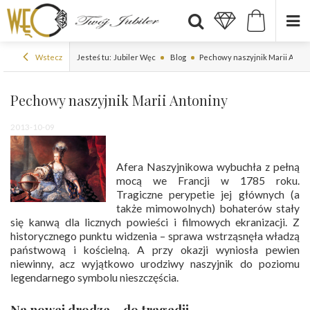
Wstecz
Jesteś tu:
Jubiler Węc
Blog
Pechowy naszyjnik Marii Anto
Pechowy naszyjnik Marii Antoniny
2013-10-09
Afera Naszyjnikowa wybuchła z pełną
mocą we Francji w 1785 roku.
Tragiczne perypetie jej głównych (a
także mimowolnych) bohaterów stały
się kanwą dla licznych powieści i filmowych ekranizacji. Z
historycznego punktu widzenia – sprawa wstrząsnęła władzą
państwową i kościelną. A przy okazji wyniosła pewien
niewinny, acz wyjątkowo urodziwy naszyjnik do poziomu
legendarnego symbolu nieszczęścia.
Na nowej drodze… do tragedii