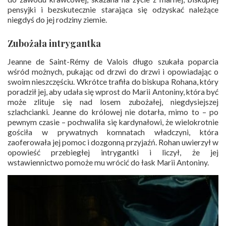
pensyjki i bezskutecznie starająca się odzyskać należące
niegdyś do jej rodziny ziemie.
Zubożała intrygantka
Jeanne de Saint-Rémy de Valois długo szukała poparcia
wśród możnych, pukając od drzwi do drzwi i opowiadając o
swoim nieszczęściu. Wkrótce trafiła do biskupa Rohana, który
poradził jej, aby udała się wprost do Marii Antoniny, która być
może zlituje się nad losem zubożałej, niegdysiejszej
szlachcianki. Jeanne do królowej nie dotarła, mimo to – po
pewnym czasie – pochwaliła się kardynałowi, że wielokrotnie
gościła w prywatnych komnatach władczyni, która
zaoferowała jej pomoc i dozgonną przyjaźń. Rohan uwierzył w
opowieść przebiegłej intrygantki i liczył, że jej
wstawiennictwo pomoże mu wrócić do łask Marii Antoniny.