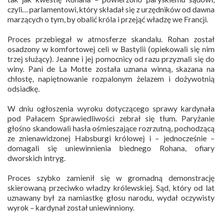
czyli… parlamentowi, który składał się z urzędników od dawna
marzących o tym, by obalić króla i przejąć władzę we Francji.
Proces przebiegał w atmosferze skandalu. Rohan został
osadzony w komfortowej celi w Bastylii (opiekowali się nim
trzej służący). Jeanne i jej pomocnicy od razu przyznali się do
winy. Pani de La Motte została uznana winną, skazana na
chłostę, napiętnowanie rozpalonym żelazem i dożywotnią
odsiadkę.
W dniu ogłoszenia wyroku dotyczącego sprawy kardynała
pod Pałacem Sprawiedliwości zebrał się tłum. Paryżanie
głośno skandowali hasła ośmieszające rozrzutną, pochodzącą
ze znienawidzonej Habsburgi królowej i – jednocześnie –
domagali się uniewinnienia biednego Rohana, ofiary
dworskich intryg.
Proces szybko zamienił się w gromadną demonstrację
skierowaną przeciwko władzy królewskiej. Sąd, który od lat
uznawany był za namiastkę głosu narodu, wydał oczywisty
wyrok – kardynał został uniewinniony.