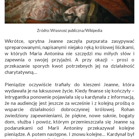
Źródło: Własność publiczna/Wikipedia
Wkrótce, sprytna Jeanne zaczęła purpurata zasypywać
spreparowanymi, napisanymi niejako ręką królowej liścikami,
w których Maria Antonina nie szczędzi mu miłych słów i
zapewnia o swojej przyjaźni. A przy okazji – prosi o
przekazanie sporych kwot potrzebnych jej na działalność
charytatywną…
Pieniądze oczywiście trafiały do kieszeni Jeanne, która
wydawała je na luksusowe życie. Kiedy finanse się kończyły –
intrygantka ponownie pojawiała się u kardynała z informacją,
że na audiencję jest jeszcze za wcześnie i z kolejną prośbą o
wsparcie działalności dobroczynnej królowej. Rohan
zwiedziony zapewnieniami, że piękne, nowe suknie, bogaty
dom, służba i powóz, którym przemieszczała się Jeanne są
podarunkami od Marii Antoniny przekazywał kolejne
pieniądze. A potem następne. I znowu kolejne… Kardynał był