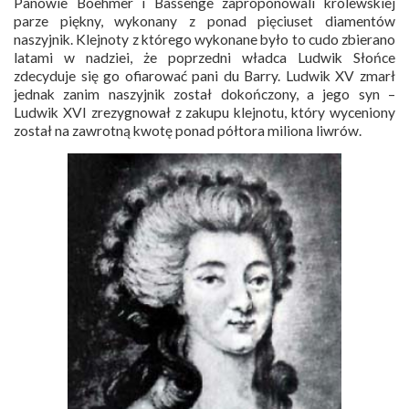
Panowie Boehmer i Bassenge zaproponowali królewskiej
parze piękny, wykonany z ponad pięciuset diamentów
naszyjnik. Klejnoty z którego wykonane było to cudo zbierano
latami w nadziei, że poprzedni władca Ludwik Słońce
zdecyduje się go ofiarować pani du Barry. Ludwik XV zmarł
jednak zanim naszyjnik został dokończony, a jego syn –
Ludwik XVI zrezygnował z zakupu klejnotu, który wyceniony
został na zawrotną kwotę ponad półtora miliona liwrów.