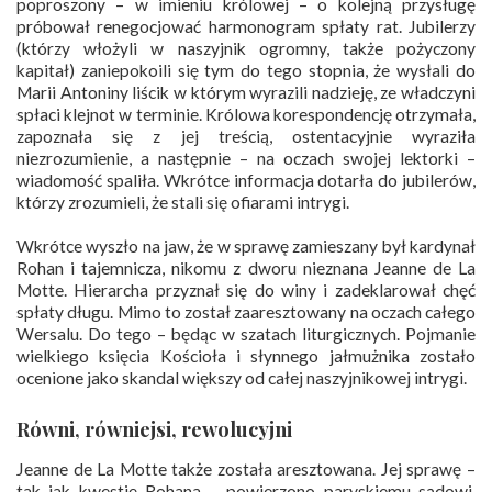
poproszony – w imieniu królowej – o kolejną przysługę
próbował renegocjować harmonogram spłaty rat. Jubilerzy
(którzy włożyli w naszyjnik ogromny, także pożyczony
kapitał) zaniepokoili się tym do tego stopnia, że wysłali do
Marii Antoniny liścik w którym wyrazili nadzieję, ze władczyni
spłaci klejnot w terminie. Królowa korespondencję otrzymała,
zapoznała się z jej treścią, ostentacyjnie wyraziła
niezrozumienie, a następnie – na oczach swojej lektorki –
wiadomość spaliła. Wkrótce informacja dotarła do jubilerów,
którzy zrozumieli, że stali się ofiarami intrygi.
Wkrótce wyszło na jaw, że w sprawę zamieszany był kardynał
Rohan i tajemnicza, nikomu z dworu nieznana Jeanne de La
Motte. Hierarcha przyznał się do winy i zadeklarował chęć
spłaty długu. Mimo to został zaaresztowany na oczach całego
Wersalu. Do tego – będąc w szatach liturgicznych. Pojmanie
wielkiego księcia Kościoła i słynnego jałmużnika zostało
ocenione jako skandal większy od całej naszyjnikowej intrygi.
Równi, równiejsi, rewolucyjni
Jeanne de La Motte także została aresztowana. Jej sprawę –
tak jak kwestię Rohana – powierzono paryskiemu sądowi,