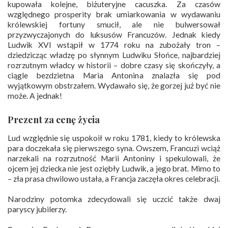
kupowała kolejne, biżuteryjne cacuszka. Za czasów
względnego prosperity brak umiarkowania w wydawaniu
królewskiej fortuny smucił, ale nie bulwersował
przyzwyczajonych do luksusów Francuzów. Jednak kiedy
Ludwik XVI wstąpił w 1774 roku na zubożały tron –
dziedzicząc władzę po słynnym Ludwiku Słońce, najbardziej
rozrzutnym władcy w historii – dobre czasy się skończyły, a
ciągle bezdzietna Maria Antonina znalazła się pod
wyjątkowym obstrzałem. Wydawało się, że gorzej już być nie
może. A jednak!
Prezent za cenę życia
Lud względnie się uspokoił w roku 1781, kiedy to królewska
para doczekała się pierwszego syna. Owszem, Francuzi wciąż
narzekali na rozrzutność Marii Antoniny i spekulowali, że
ojcem jej dziecka nie jest oziębły Ludwik, a jego brat. Mimo to
– zła prasa chwilowo ustała, a Francja zaczęła okres celebracji.
Narodziny potomka zdecydowali się uczcić także dwaj
paryscy jubilerzy.