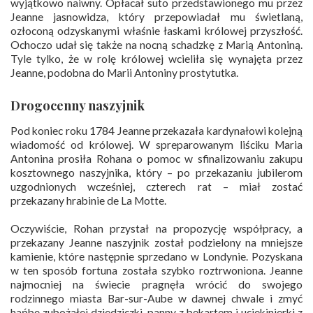
wyjątkowo naiwny. Opłacał suto przedstawionego mu przez
Jeanne jasnowidza, który przepowiadał mu świetlaną,
ozłoconą odzyskanymi właśnie łaskami królowej przyszłość.
Ochoczo udał się także na nocną schadzkę z Marią Antoniną.
Tyle tylko, że w rolę królowej wcieliła się wynajęta przez
Jeanne, podobna do Marii Antoniny prostytutka.
Drogocenny naszyjnik
Pod koniec roku 1784 Jeanne przekazała kardynałowi kolejną
wiadomość od królowej. W spreparowanym liściku Maria
Antonina prosiła Rohana o pomoc w sfinalizowaniu zakupu
kosztownego naszyjnika, który – po przekazaniu jubilerom
uzgodnionych wcześniej, czterech rat – miał zostać
przekazany hrabinie de La Motte.
Oczywiście, Rohan przystał na propozycję współpracy, a
przekazany Jeanne naszyjnik został podzielony na mniejsze
kamienie, które następnie sprzedano w Londynie. Pozyskana
w ten sposób fortuna została szybko roztrwoniona. Jeanne
najmocniej na świecie pragnęła wrócić do swojego
rodzinnego miasta Bar-sur-Aube w dawnej chwale i zmyć
hańbę zubożałej dziedziczki, panny z bękartem i uciekinierki z