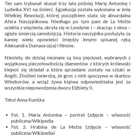
Ten sam trybunał skazał trzy lata później Marię Antoninę i
Ludwika XVI na śmierć. Egzekucja została wykonana w imię
Wielkiej Rewolucji, której początkiem stała się absurdalna
Afera Naszyjnikowa. Niedługo po tym pani de La Motte
uciekła z więzienia, ukryła się w Londynie i – skacząc z okna –
zgięła śmiercią samobójczą. Historia naszyjnika posłużyła za
kanwę wielu opowieści (między innymi spisanej ręką
Aleksandra Dumasa ojca) i filmów.
Niestety, do dzisiaj nieznane są losy pięciuset, wybranych z
wyjątkową pieczołowitością diamentów z których królewski
klejnot się składał a które sprzedane zostały na sztuki w
Anglii. Złośliwi twierdzą, że gros z nich spoczywa w skarbcu
Windsorów, a wciąż żywa klątwa odpowiedzialna jest za
wszystkie niepowodzenia dworu Elżbiety II.
Tekst Anna Kunicka
Fot. 1. Maria Antonina – portret (zdjęcie – własność
publiczna/Wikipedia
Fot. 2. Hrabina de La Motte (zdjęcie – własność
publiczna/Wikipedia)