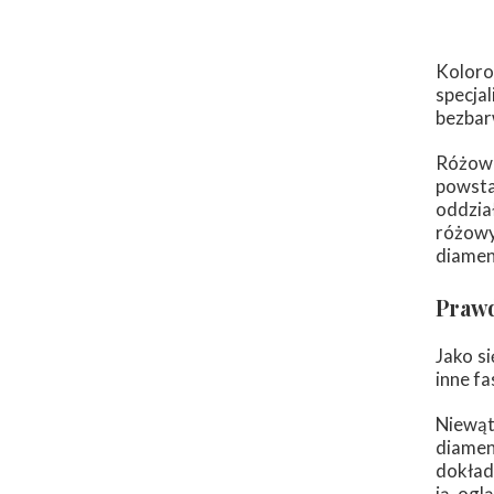
Koloro
specja
bezbar
Różowe
powsta
oddzia
różowy
diamen
Prawd
Jako si
inne fa
Niewąt
diamen
dokładn
ją ogl