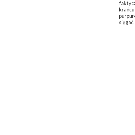
faktycz
Luty
Kwiecień
krańcu
Styczeń
Marzec
purpur
sięgać
Luty
Styczeń