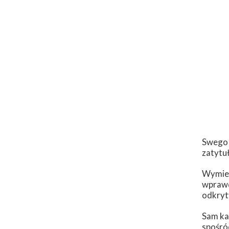
Swego 
zatytu
Wymien
wprawd
odkryt
Sam ka
spośró