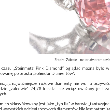
Źródło: Zdjęcie – materiały promocyj
czasu „Steinmetz Pink Diamond” oglądać można było w 
łowanej po prostu „Splendor Diamentów”.
iając najważniejsze różowe diamenty nie wolno oczywiśc
zie „zaledwie” 24,78 karata, ale wciąż uważany jest z
ych.
mień sklasyfikowany jest jako „typ IIa” w barwie „fantazyjn
d wszystkich odcieni różowych diamentów. Nie jest natomiast