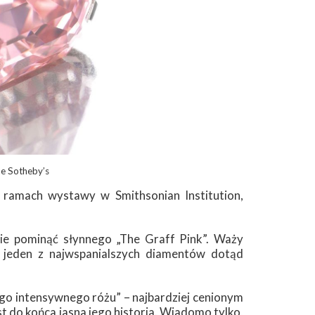
ne Sotheby’s
ramach wystawy w Smithsonian Institution,
ie pominąć słynnego „The Graff Pink”. Waży
a jeden z najwspanialszych diamentów dotąd
ego intensywnego różu” – najbardziej cenionym
 do końca jasna jego historia. Wiadomo tylko,