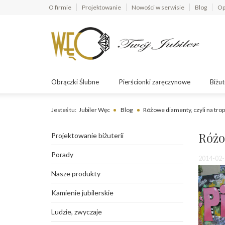
O firmie
Projektowanie
Nowości w serwisie
Blog
Op
Obrączki Ślubne
Pierścionki zaręczynowe
Biżut
Jesteś tu:
Jubiler Węc
Blog
Różowe diamenty, czyli na tro
Różo
Projektowanie biżuterii
Porady
2014-02-
Nasze produkty
Kamienie jubilerskie
Ludzie, zwyczaje