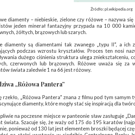
Źródło: pl.wikipedia.org
we diamenty – niebieskie, zielone czy różowe – nazywa si
listów jeden minerał fantazyjny przypada na 10 000 kami
wnych, żółtych, brązowych lub szarych.
 diamenty są diamentami tak zwanego „typu II”, a ich z
jących podczas wzrostu kryształów. Proces ten nosi naz
ływania dużego ciśnienia struktura ulega zniekształceniu,
ch, czerwonych lub brązowych. Różowe uważa się za wy
tów świata zaledwie 1 na 66 jest różowy.
ziwa „Różowa Pantera”
ę rzekło, „Różowa Pantera” znana z filmu pod tym samym tyt
scynujące diamenty, które mogły stać się inspiracją dla twór
pliwie na poczesne miejsce w panteonie sław zasługuje „D
t świata. Szacuje się, że waży od 175 do 195 karatów (na
ie, ponieważ od 130 lat jest elementem broszki będącej czę
ądać na stałej wystawie w siedzibie Centralnego Banku 