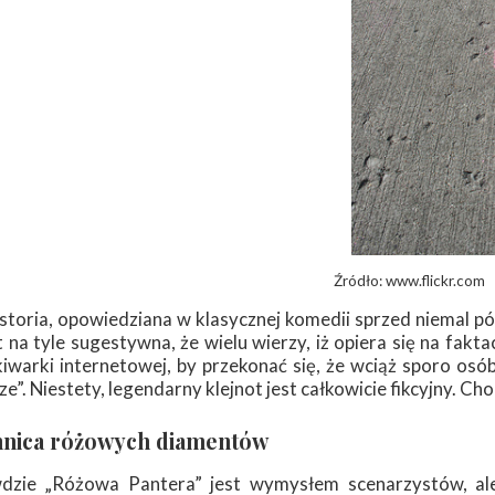
Źródło: www.flickr.com
storia, opowiedziana w klasycznej komedii sprzed niemal pół
t na tyle sugestywna, że wielu wierzy, iż opiera się na fak
iwarki internetowej, by przekonać się, że wciąż sporo osó
e”. Niestety, legendarny klejnot jest całkowicie fikcyjny. Cho
nica różowych diamentów
zie „Różowa Pantera” jest wymysłem scenarzystów, al