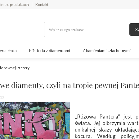
inie o produktach
Kontakt
S
eria złota
Biżuteria z diamentami
Z kamieniami szlachetnymi
pie pewnej Pantery
we diamenty, czyli na tropie pewnej Pant
03
„Różowa Pantera” jest p
świata. Jej olbrzymia war
unikalnej skazy układają
kocura. Według policyjn