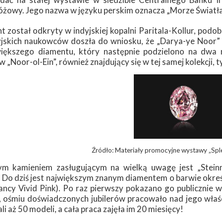
óżowy. Jego nazwa w języku perskim oznacza „Morze Światła
t został odkryty w indyjskiej kopalni Paritala-Kollur, podo
jskich naukowców doszła do wniosku, że „Darya-ye Noor” 
iększego diamentu, który następnie podzielono na dwa 
 „Noor-ol-Ein”, również znajdujący się w tej samej kolekcji, ty
Źródło: Materiały promocyjne wystawy „Sp
ym kamieniem zasługującym na wielką uwagę jest „Stein
. Do dziś jest największym znanym diamentem o barwie określ
Fancy Vivid Pink). Po raz pierwszy pokazano go publiczni
, ośmiu doświadczonych jubilerów pracowało nad jego właśc
i aż 50 modeli, a cała praca zajęła im 20 miesięcy!