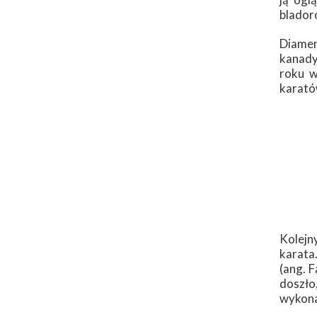
blador
Diamen
kanady
roku w
karatów
Kolejn
karata
(ang. 
doszło
wykonal