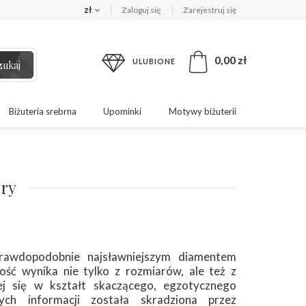
zł
Zaloguj się
Zarejestruj się
0,00 zł
ULUBIONE
zukaj
Biżuteria srebrna
Upominki
Motywy biżuterii
ery
rawdopodobnie najsławniejszym diamentem
tość wynika nie tylko z rozmiarów, ale też z
cej się w kształt skaczącego, egzotycznego
ych informacji została skradziona przez