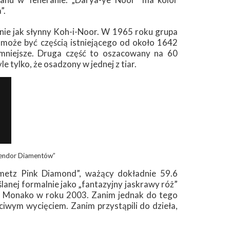
”.
bnie jak słynny Koh-i-Noor. W 1965 roku grupa
może być częścią istniejącego od około 1642
mniejsze. Druga część to oszacowany na 60
le tylko, że osadzony w jednej z tiar.
lendor Diamentów”
metz Pink Diamond”, ważący dokładnie 59.6
anej formalnie jako „fantazyjny jaskrawy róż”
e w Monako w roku 2003. Zanim jednak do tego
iwym wycięciem. Zanim przystąpili do dzieła,