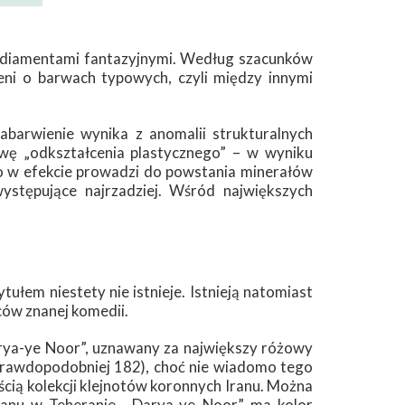
ę diamentami fantazyjnymi. Według szacunków
eni o barwach typowych, czyli między innymi
abarwienie wynika z anomalii strukturalnych
wę „odkształcenia plastycznego” – w wyniku
 co w efekcie prowadzi do powstania minerałów
stępujące najrzadziej. Wśród największych
ułem niestety nie istnieje. Istnieją natomiast
ców znanej komedii.
arya-ye Noor”, uznawany za największy różowy
jprawdopodobniej 182), choć nie wiadomo tego
ścią kolekcji klejnotów koronnych Iranu. Można
Iranu w Teheranie. „Darya-ye Noor” ma kolor