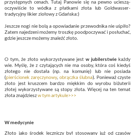
przystępnych cenach. Tutaj Panowie się na pewno ucieszą-
oczywiście to wódka z płatkami złota lub Goldwasser-
tradycyjny likier ziołowy z Gdańska:)
Jeszcze nogi nie bolą a opowiadanie przewodnika nie uśpiło?
Zatem najedzeni możemy troszkę poodpoczywać i posłuchać,
gdzie jeszcze możemy znaleźć złoto.
O tym, że złoto wykorzystywane jest
w jubilerstwie
każdy
wie. Myślę, że z czytających nie ma osoby, która coś kiedyś
złotego nie dostała (np. na komunię) lub nie posiada
(
pierścionek zaręczynowy
,
obrączka ślubna
). Ponieważ czyste
złoto jest kruszcem bardzo miękkim do wyrobu biżuterii
złotej wykorzystywane są stopy złota. Więcej na ten temat
złota znajdziesz
w tym artykule>>>
W medycynie
Złoto jako środek leczniczy był stosowany już od czasów