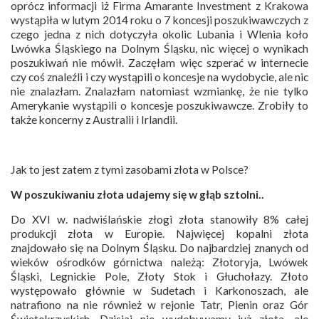
oprócz informacji iż Firma Amarante Investment z Krakowa
wystąpiła w lutym 2014 roku o 7 koncesji poszukiwawczych z
czego jedna z nich dotyczyła okolic Lubania i Wlenia koło
Lwówka Śląskiego na Dolnym Śląsku, nic więcej o wynikach
poszukiwań nie mówił. Zaczęłam więc szperać w internecie
czy coś znaleźli i czy wystąpili o koncesje na wydobycie, ale nic
nie znalazłam. Znalazłam natomiast wzmiankę, że nie tylko
Amerykanie wystąpili o koncesje poszukiwawcze. Zrobiły to
także koncerny z Australii i Irlandii.
Jak to jest zatem z tymi zasobami złota w Polsce?
W poszukiwaniu złota udajemy się w głąb sztolni..
Do XVI w. nadwiślańskie złogi złota stanowiły 8% całej
produkcji złota w Europie. Najwięcej kopalni złota
znajdowało się na Dolnym Śląsku. Do najbardziej znanych od
wieków ośrodków górnictwa należą: Złotoryja, Lwówek
Śląski, Legnickie Pole, Złoty Stok i Głuchołazy. Złoto
występowało głównie w Sudetach i Karkonoszach, ale
natrafiono na nie również w rejonie Tatr, Pienin oraz Gór
Świętokrzyskich. Dzisiaj nie wydobywamy już złota, ale