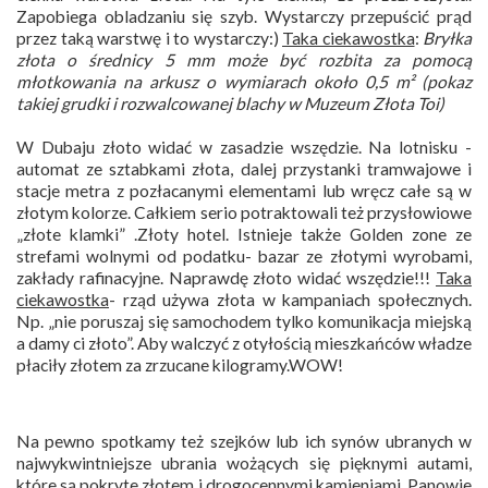
Zapobiega obladzaniu się szyb. Wystarczy przepuścić prąd
przez taką warstwę i to wystarczy:)
Taka ciekawostka
:
Bryłka
złota o średnicy 5 mm może być rozbita za pomocą
młotkowania na arkusz o wymiarach około 0,5 m² (pokaz
takiej grudki i rozwalcowanej blachy w Muzeum Złota Toi)
W Dubaju złoto widać w zasadzie wszędzie. Na lotnisku -
automat ze sztabkami złota, dalej przystanki tramwajowe i
stacje metra z pozłacanymi elementami lub wręcz całe są w
złotym kolorze. Całkiem serio potraktowali też przysłowiowe
„złote klamki” .Złoty hotel. Istnieje także Golden zone ze
strefami wolnymi od podatku- bazar ze złotymi wyrobami,
zakłady rafinacyjne. Naprawdę złoto widać wszędzie!!!
Taka
ciekawostka
- rząd używa złota w kampaniach społecznych.
Np. „nie poruszaj się samochodem tylko komunikacja miejską
a damy ci złoto”. Aby walczyć z otyłością mieszkańców władze
płaciły złotem za zrzucane kilogramy.WOW!
Na pewno spotkamy też szejków lub ich synów ubranych w
najwykwintniejsze ubrania wożących się pięknymi autami,
które są pokryte złotem i drogocennymi kamieniami. Panowie