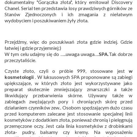
dokumentalny "Gorączka złota", który emitował Discovery
Chanel. Serial ten przedstawia losy prawdziwych górników ze
Stanów Zjednoczonych i ich zmagania z niełatwym
wydobyciem i poszukiwaniem żyły złota.
Przejdźmy, więc do poszukiwań złota gdzie indziej. Gdzie
łatwiej i gdzie przyjemniej;)
W tym celu udajmy się do …..uwaga uwaga….
SPA.
Tak dobrze
przeczytaliście.
Czyste złoto, czyli o próbie 999, stosowane jest
w
kosmetologii
. W luksusowych SPA proponowane są zabiegi
upiększające, w których złoto jest wykorzystywane jako
preparat skutecznie zmniejszający zmarszczki a także
likwidujący przebarwienia skórne. Używany także w
zabiegach zwężających pory i chroniących skórę przed
działaniem czynników zew.. Osobom spędzającym dużo czasu
przed komputerem zalecane jest stosowanie specjalnej linii
kosmetyków z dodatkiem złota, ponieważ chronią i pielęgnują
przemęczone oczy. Jest cala linia kosmetyków z drobinkami
złota- pudry, balsamy czy kremy. Na wyposażeniu