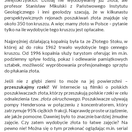
profesor Stanisław Mikulski z Państwowego Instytutu
Geologicznego i inni geolodzy szacują, że w kilkunastu
perspektywicznych rejonach poszukiwań złota znajduje się
około 350 ton kruszcu. A więc mamy złoto w Polsce – pytanie
tylko na ile wydobycie tego kruszcu jest opłacalne.
Najprężniej działającą kopalnią była ta ze Złotego Stoku, w
której aż do roku 1962 trwało wydobycie tego cennego
kruszcu. Od 1996 kopalnia służy turystom oferując im m.in.
podziemny spływ łodzią, pokaz i odlewanie pamiątkowych
sztabek, możliwość wypróbowania profesjonalnego sprzętu
do płukania złota.
Jeśli nie z głębi ziemi to może na jej powierzchni –
przeszukajmy rzeki!
W Internecie są filmiki o polskich
poszukiwaczach złota, którzy przeszukują polskie rzeki w celu
odnalezienia tzw.
złota okruchowego
. Poszukiwacze używają
pompy Hendersona w połączeniu z koncentratorem, który
zatrzymuje 95% ciężkich frakcji. Naprawdę proste urządzenie,
ale jakże pomocne. Dawniej było to znacznie bardziej żmudne
zajęcie. Czy zatem wydobycie złota to łatwe zajęcie? Na
pewno nie! Można się o tym przekonać oglądając m.in. serial