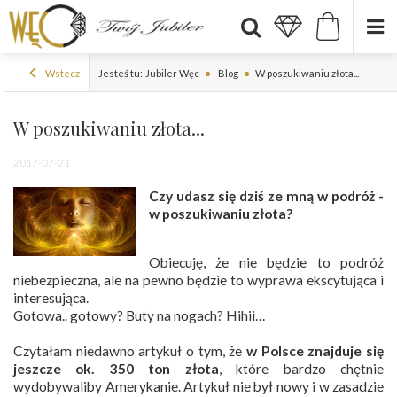
Wstecz
Jesteś tu:
Jubiler Węc
Blog
W poszukiwaniu złota...
W poszukiwaniu złota...
2017-07-21
Czy udasz się dziś ze mną w podróż -
w poszukiwaniu złota?
Obiecuję, że nie będzie to podróż
niebezpieczna, ale na pewno będzie to wyprawa ekscytująca i
interesująca.
Gotowa.. gotowy? Buty na nogach? Hihii…
Czytałam niedawno artykuł o tym, że
w Polsce znajduje się
jeszcze ok. 350 ton złota
, które bardzo chętnie
wydobywaliby Amerykanie. Artykuł nie był nowy i w zasadzie