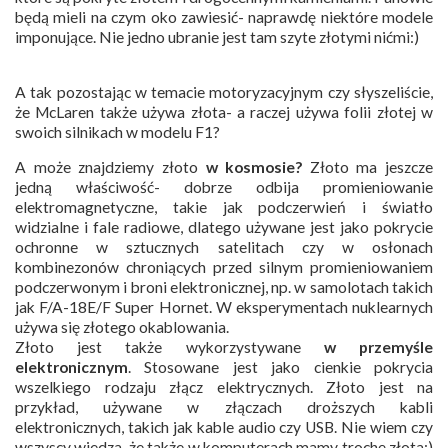
będą mieli na czym oko zawiesić- naprawdę niektóre modele
imponujące. Nie jedno ubranie jest tam szyte złotymi nićmi:)
A tak pozostając w temacie motoryzacyjnym czy słyszeliście,
że McLaren także używa złota- a raczej używa folii złotej w
swoich silnikach w modelu F1?
A może znajdziemy złoto
w kosmosie?
Złoto ma jeszcze
jedną właściwość- dobrze odbija promieniowanie
elektromagnetyczne, takie jak podczerwień i światło
widzialne i fale radiowe, dlatego używane jest jako pokrycie
ochronne w sztucznych satelitach czy w osłonach
kombinezonów chroniących przed silnym promieniowaniem
podczerwonym i broni elektronicznej, np. w samolotach takich
jak F/A-18E/F Super Hornet. W eksperymentach nuklearnych
używa się złotego okablowania.
Złoto jest także wykorzystywane
w przemyśle
elektronicznym
. Stosowane jest jako cienkie pokrycia
wszelkiego rodzaju złącz elektrycznych. Złoto jest na
przykład, używane w złączach droższych kabli
elektronicznych, takich jak kable audio czy USB. Nie wiem czy
wszyscy wiedza, że także w komputerach mamy trochę złota;)