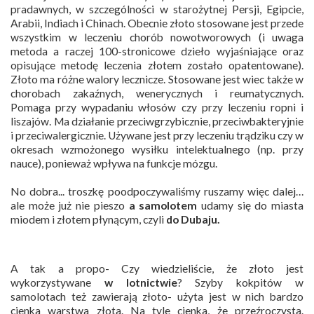
pradawnych, w szczególności w starożytnej Persji, Egipcie,
Arabii, Indiach i Chinach. Obecnie złoto stosowane jest przede
wszystkim w leczeniu chorób nowotworowych (i uwaga
metoda a raczej 100-stronicowe dzieło wyjaśniające oraz
opisujące metodę leczenia złotem zostało opatentowane).
Złoto ma różne walory lecznicze. Stosowane jest wiec także w
chorobach zakaźnych, wenerycznych i reumatycznych.
Pomaga przy wypadaniu włosów czy przy leczeniu ropni i
liszajów. Ma działanie przeciwgrzybicznie, przeciwbakteryjnie
i przeciwalergicznie. Używane jest przy leczeniu trądziku czy w
okresach wzmożonego wysiłku intelektualnego (np. przy
nauce), ponieważ wpływa na funkcje mózgu.
No dobra... troszkę poodpoczywaliśmy ruszamy więc dalej…
ale może już nie pieszo
a samolotem
udamy się do miasta
miodem i złotem płynącym, czyli
do Dubaju.
A tak a propo- Czy wiedzieliście, że złoto jest
wykorzystywane
w lotnictwie
? Szyby kokpitów w
samolotach też zawierają złoto- użyta jest w nich bardzo
cienka warstwa złota. Na tyle cienka, że przeźroczysta.