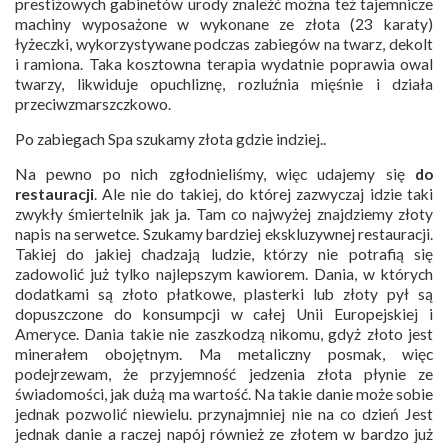
prestiżowych gabinetów urody znaleźć można też tajemnicze
machiny wyposażone w wykonane ze złota (23 karaty)
łyżeczki, wykorzystywane podczas zabiegów na twarz, dekolt
i ramiona. Taka kosztowna terapia wydatnie poprawia owal
twarzy, likwiduje opuchliznę, rozluźnia mięśnie i działa
przeciwzmarszczkowo.
Po zabiegach Spa szukamy złota gdzie indziej..
Na pewno po nich zgłodnieliśmy, więc udajemy się
do
restauracji
. Ale nie do takiej, do której zazwyczaj idzie taki
zwykły śmiertelnik jak ja. Tam co najwyżej znajdziemy złoty
napis na serwetce. Szukamy bardziej ekskluzywnej restauracji.
Takiej do jakiej chadzają ludzie, którzy nie potrafią się
zadowolić już tylko najlepszym kawiorem. Dania, w których
dodatkami są złoto płatkowe, plasterki lub złoty pył są
dopuszczone do konsumpcji w całej Unii Europejskiej i
Ameryce. Dania takie nie zaszkodzą nikomu, gdyż złoto jest
minerałem obojętnym. Ma metaliczny posmak, więc
podejrzewam, że przyjemność jedzenia złota płynie ze
świadomości, jak dużą ma wartość. Na takie danie może sobie
jednak pozwolić niewielu. przynajmniej nie na co dzień Jest
jednak danie a raczej napój również ze złotem w bardzo już