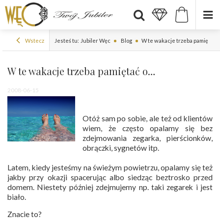
Wstecz
Jesteś tu:
Jubiler Węc
Blog
W te wakacje trzeba pamiętać 
W te wakacje trzeba pamiętać o…
2008-06-15
Otóż sam po sobie, ale też od klientów
wiem, że często opalamy się bez
zdejmowania zegarka, pierścionków,
obrączki, sygnetów itp.
Latem, kiedy jesteśmy na świeżym powietrzu, opalamy się też
jakby przy okazji spacerując albo siedząc beztrosko przed
domem. Niestety później zdejmujemy np. taki zegarek i jest
biało.
Znacie to?